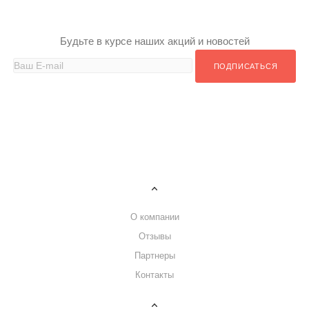
Будьте в курсе наших акций и новостей
ПОДПИСАТЬСЯ
ИНТЕРНЕТ-МАГАЗИНЫ
MADELEINE - ОФИЦИАЛЬНЫЙ САЙТ
OTTO
ZALANDO
ИНТЕРНЕТ МАГАЗИНЫ ПО КАТЕГОРИЯМ
НОВОСТИ
КОМПАНИЯ
О компании
Отзывы
Партнеры
Контакты
ИНФОРМАЦИЯ