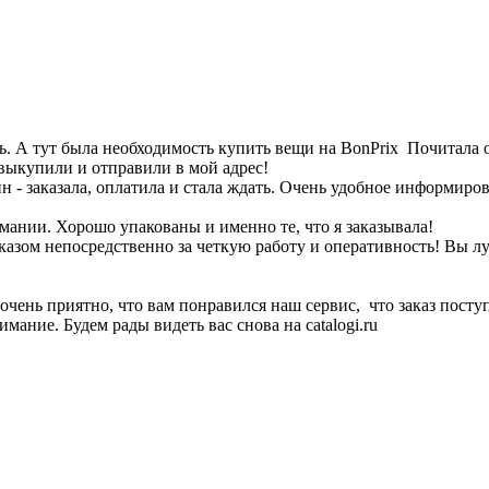
 А тут была необходимость купить вещи на BonPrix Почитала о
 выкупили и отправили в мой адрес!
айн - заказала, оплатила и стала ждать. Очень удобное информи
рмании. Хорошо упакованы и именно те, что я заказывала!
азом непосредственно за четкую работу и оперативность! Вы л
очень приятно, что вам понравился наш сервис, что заказ посту
мание. Будем рады видеть вас снова на catalogi.ru