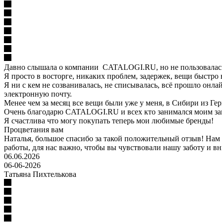
Давно слышала о компании CATALOGI.RU, но не пользовалась.
Я просто в восторге, никаких проблем, задержек, вещи быстро
Я ни с кем не созванивалась, не списывалась, всё прошло онл
электронную почту.
Менее чем за месяц все вещи были уже у меня, в Сибири из Ге
Очень благодарю CATALOGI.RU и всех кто занимался моим зак
Я счастлива что могу покупать теперь мои любимые бренды!
Процветания вам
Наталья, большое спасибо за такой положительный отзыв! Нам 
работы, для нас важно, чтобы вы чувствовали нашу заботу и вни
06.06.2026
06-06-2026
Татьяна Пихтелькова