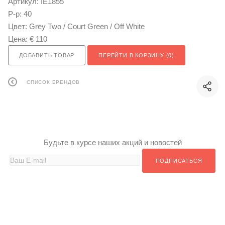
Артикул:
IE1855
Р-р:
40
Цвет:
Grey Two / Court Green / Off White
Цена:
€ 110
ДОБАВИТЬ ТОВАР
ПЕРЕЙТИ В КОРЗИНУ (
0
)
СПИСОК БРЕНДОВ
Будьте в курсе наших акций и новостей
ПОДПИСАТЬСЯ
ИНТЕРНЕТ-МАГАЗИНЫ
MADELEINE - ОФИЦИАЛЬНЫЙ САЙТ
OTTO
ZALANDO
ИНТЕРНЕТ МАГАЗИНЫ ПО КАТЕГОРИЯМ