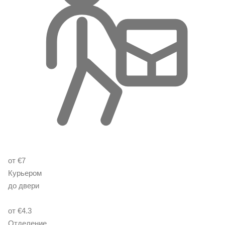
от €7
Курьером
до двери
от €4.3
Отделение