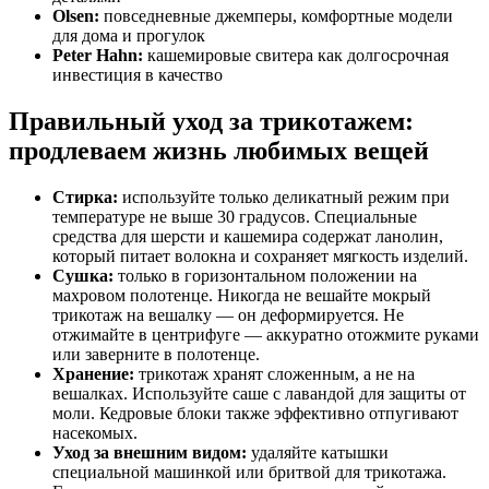
Olsen:
повседневные джемперы, комфортные модели
для дома и прогулок
Peter Hahn:
кашемировые свитера как долгосрочная
инвестиция в качество
Правильный уход за трикотажем:
продлеваем жизнь любимых вещей
Стирка:
используйте только деликатный режим при
температуре не выше 30 градусов. Специальные
средства для шерсти и кашемира содержат ланолин,
который питает волокна и сохраняет мягкость изделий.
Сушка:
только в горизонтальном положении на
махровом полотенце. Никогда не вешайте мокрый
трикотаж на вешалку — он деформируется. Не
отжимайте в центрифуге — аккуратно отожмите руками
или заверните в полотенце.
Хранение:
трикотаж хранят сложенным, а не на
вешалках. Используйте саше с лавандой для защиты от
моли. Кедровые блоки также эффективно отпугивают
насекомых.
Уход за внешним видом:
удаляйте катышки
специальной машинкой или бритвой для трикотажа.