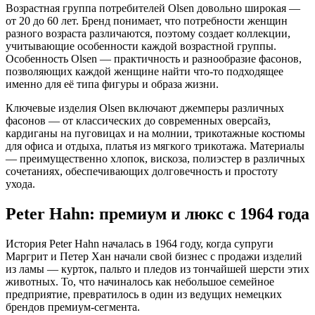
Возрастная группа потребителей Olsen довольно широкая —
от 20 до 60 лет. Бренд понимает, что потребности женщин
разного возраста различаются, поэтому создает коллекции,
учитывающие особенности каждой возрастной группы.
Особенность Olsen — практичность и разнообразие фасонов,
позволяющих каждой женщине найти что-то подходящее
именно для её типа фигуры и образа жизни.
Ключевые изделия Olsen включают джемперы различных
фасонов — от классических до современных оверсайз,
кардиганы на пуговицах и на молнии, трикотажные костюмы
для офиса и отдыха, платья из мягкого трикотажа. Материалы
— преимущественно хлопок, вискоза, полиэстер в различных
сочетаниях, обеспечивающих долговечность и простоту
ухода.
Peter Hahn: премиум и люкс с 1964 года
История Peter Hahn началась в 1964 году, когда супруги
Маргрит и Петер Хан начали свой бизнес с продажи изделий
из ламы — курток, пальто и пледов из тончайшей шерсти этих
животных. То, что начиналось как небольшое семейное
предприятие, превратилось в один из ведущих немецких
брендов премиум-сегмента.