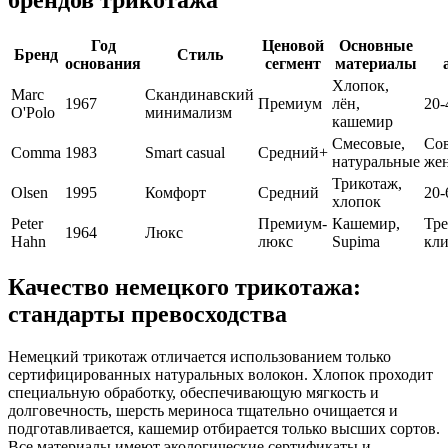
Год
Ценовой
Основные
Бренд
Стиль
основания
сегмент
материалы
Хлопок,
Marc
Скандинавский
1967
Премиум
лён,
20-
O'Polo
минимализм
кашемир
Смесовые,
Со
Comma
1983
Smart casual
Средний+
натуральные
же
Трикотаж,
Olsen
1995
Комфорт
Средний
20-
хлопок
Peter
Премиум-
Кашемир,
Тре
1964
Люкс
Hahn
люкс
Supima
кл
Качество немецкого трикотажа:
стандарты превосходства
Немецкий трикотаж отличается использованием только
сертифицированных натуральных волокон. Хлопок проходит
специальную обработку, обеспечивающую мягкость и
долговечность, шерсть мериноса тщательно очищается и
подготавливается, кашемир отбирается только высших сортов.
Все материалы имеют экологические сертификаты и