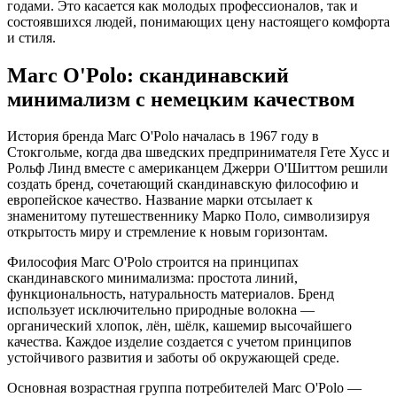
годами. Это касается как молодых профессионалов, так и
состоявшихся людей, понимающих цену настоящего комфорта
и стиля.
Marc O'Polo: скандинавский
минимализм с немецким качеством
История бренда Marc O'Polo началась в 1967 году в
Стокгольме, когда два шведских предпринимателя Гете Хусс и
Рольф Линд вместе с американцем Джерри О'Шиттом решили
создать бренд, сочетающий скандинавскую философию и
европейское качество. Название марки отсылает к
знаменитому путешественнику Марко Поло, символизируя
открытость миру и стремление к новым горизонтам.
Философия Marc O'Polo строится на принципах
скандинавского минимализма: простота линий,
функциональность, натуральность материалов. Бренд
использует исключительно природные волокна —
органический хлопок, лён, шёлк, кашемир высочайшего
качества. Каждое изделие создается с учетом принципов
устойчивого развития и заботы об окружающей среде.
Основная возрастная группа потребителей Marc O'Polo —