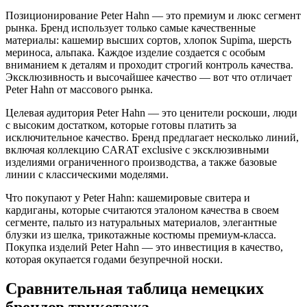
Позиционирование Peter Hahn — это премиум и люкс сегмент
рынка. Бренд использует только самые качественные
материалы: кашемир высших сортов, хлопок Supima, шерсть
мериноса, альпака. Каждое изделие создается с особым
вниманием к деталям и проходит строгий контроль качества.
Эксклюзивность и высочайшее качество — вот что отличает
Peter Hahn от массового рынка.
Целевая аудитория Peter Hahn — это ценители роскоши, люди
с высоким достатком, которые готовы платить за
исключительное качество. Бренд предлагает несколько линий,
включая коллекцию CARAT exclusive с эксклюзивными
изделиями ограниченного производства, а также базовые
линии с классическими моделями.
Что покупают у Peter Hahn: кашемировые свитера и
кардиганы, которые считаются эталоном качества в своем
сегменте, пальто из натуральных материалов, элегантные
блузки из шелка, трикотажные костюмы премиум-класса.
Покупка изделий Peter Hahn — это инвестиция в качество,
которая окупается годами безупречной носки.
Сравнительная таблица немецких
брендов трикотажа