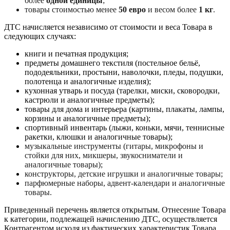
более
одной единицы
;
товары стоимостью менее
50 евро
и весом более
1 кг
.
ДТС начисляется независимо от стоимости и веса Товара в
следующих случаях:
книги и печатная продукция;
предметы домашнего текстиля (постельное бельё,
пододеяльники, простыни, наволочки, пледы, подушки,
полотенца и аналогичные изделия);
кухонная утварь и посуда (тарелки, миски, сковородки,
кастрюли и аналогичные предметы);
товары для дома и интерьера (картины, плакаты, лампы,
корзины и аналогичные предметы);
спортивный инвентарь (лыжи, коньки, мячи, теннисные
ракетки, клюшки и аналогичные товары);
музыкальные инструменты (гитары, микрофоны и
стойки для них, микшеры, звукосниматели и
аналогичные товары);
конструкторы, детские игрушки и аналогичные товары;
парфюмерные наборы, адвент-календари и аналогичные
товары.
Приведенный перечень является открытым. Отнесение Товара
к категории, подлежащей начислению ДТС, осуществляется
Контрагентом исходя из фактических характеристик Товара,