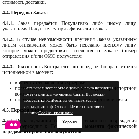
стоимость доставки.
4.4. Передача Заказа
4.4.1.
Заказ передаётся Покупателю либо иному лицу,
указанному Покупателем при оформлении Заказа.
4.4.2.
В случае невозможности вручения Заказа указанным
лицам отправление может быть передано третьему лицу,
которое может предоставить сведения о Заказе (номер
отправления и/или ФИО получателя).
4.4.3.
Обязанность Контрагента по передаче Товара считается
исполненной в момент:
вручения отправления курьером;
получения отправления в пункте выдачи транспортной
Сайт использует cookie с целью анализа поведения
компании;
посетителей для улучшения Сайта. Продолжая
получения отправления в отделении почтовой связи.
пользоваться Сайтом, вы соглашаетесь на
использование файлов cookie в соответствии с
4.5. Переход риска
нашими
Cookiе - правилами
4.5.1.
Риск случайной гибели или случайного повреждения
Хорошо
Товара переходит к Покупателю
с момента фактической
передачи отправления получателю
.