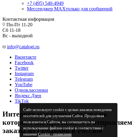
+7 (495) 540-4949
Мессенджер МАХ
только для сообщений
Контактная информация
Пн-Пт 11-20
Сб 11-18
Вс - выходной
info@catalogi.ru
Вконтакте
Facebook
Twitter
Instagram
Telegram
YouTube
Одноклассники
Яндекс.Дзен
TikTok
Сайт использует cookie с целью анализа поведения
Интернет-магазины одежды по
посетителей для улучшения Сайта. Продолжая
которым мы принимаем и отправляем
пользоваться Сайтом, вы соглашаетесь на
использование файлов cookie в соответствии с
заказы из Германии в Россию
нашими
Cookiе - правилами