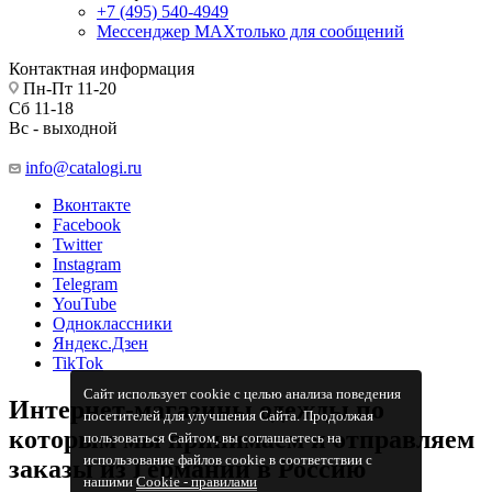
+7 (495) 540-4949
Мессенджер МАХ
только для сообщений
Контактная информация
Пн-Пт 11-20
Сб 11-18
Вс - выходной
info@catalogi.ru
Вконтакте
Facebook
Twitter
Instagram
Telegram
YouTube
Одноклассники
Яндекс.Дзен
TikTok
Сайт использует cookie с целью анализа поведения
Интернет-магазины одежды по
посетителей для улучшения Сайта. Продолжая
которым мы принимаем и отправляем
пользоваться Сайтом, вы соглашаетесь на
использование файлов cookie в соответствии с
заказы из Германии в Россию
нашими
Cookiе - правилами