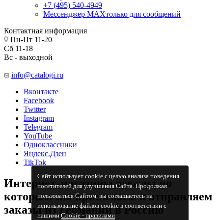
+7 (495) 540-4949
Мессенджер МАХ
только для сообщений
Контактная информация
Пн-Пт 11-20
Сб 11-18
Вс - выходной
info@catalogi.ru
Вконтакте
Facebook
Twitter
Instagram
Telegram
YouTube
Одноклассники
Яндекс.Дзен
TikTok
Сайт использует cookie с целью анализа поведения
Интернет-магазины одежды по
посетителей для улучшения Сайта. Продолжая
которым мы принимаем и отправляем
пользоваться Сайтом, вы соглашаетесь на
использование файлов cookie в соответствии с
заказы из Германии в Россию
нашими
Cookiе - правилами