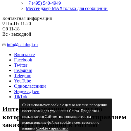
+7 (495) 540-4949
Мессенджер МАХ
только для сообщений
Контактная информация
Пн-Пт 11-20
Сб 11-18
Вс - выходной
info@catalogi.ru
Вконтакте
Facebook
Twitter
Instagram
Telegram
YouTube
Одноклассники
Яндекс.Дзен
TikTok
Сайт использует cookie с целью анализа поведения
Интернет-магазины одежды по
посетителей для улучшения Сайта. Продолжая
которым мы принимаем и отправляем
пользоваться Сайтом, вы соглашаетесь на
использование файлов cookie в соответствии с
заказы из Германии в Россию
нашими
Cookiе - правилами