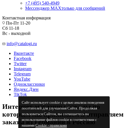
+7 (495) 540-4949
Мессенджер МАХ
только для сообщений
Контактная информация
Пн-Пт 11-20
Сб 11-18
Вс - выходной
info@catalogi.ru
Вконтакте
Facebook
Twitter
Instagram
Telegram
YouTube
Одноклассники
Яндекс.Дзен
TikTok
Сайт использует cookie с целью анализа поведения
Интернет-магазины одежды по
посетителей для улучшения Сайта. Продолжая
которым мы принимаем и отправляем
пользоваться Сайтом, вы соглашаетесь на
использование файлов cookie в соответствии с
заказы из Германии в Россию
нашими
Cookiе - правилами