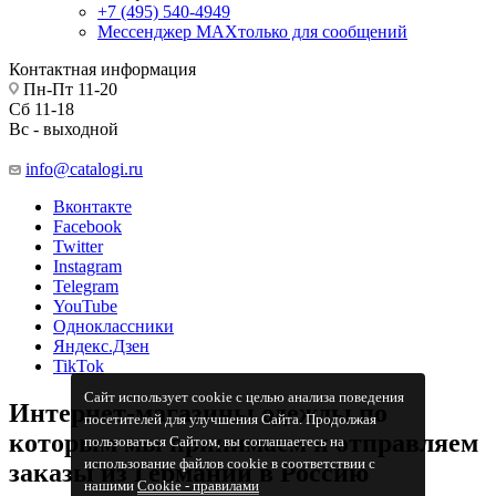
+7 (495) 540-4949
Мессенджер МАХ
только для сообщений
Контактная информация
Пн-Пт 11-20
Сб 11-18
Вс - выходной
info@catalogi.ru
Вконтакте
Facebook
Twitter
Instagram
Telegram
YouTube
Одноклассники
Яндекс.Дзен
TikTok
Сайт использует cookie с целью анализа поведения
Интернет-магазины одежды по
посетителей для улучшения Сайта. Продолжая
которым мы принимаем и отправляем
пользоваться Сайтом, вы соглашаетесь на
использование файлов cookie в соответствии с
заказы из Германии в Россию
нашими
Cookiе - правилами