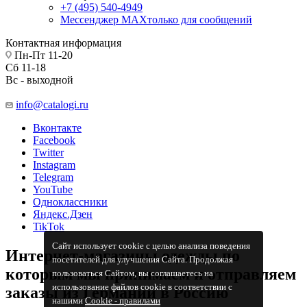
+7 (495) 540-4949
Мессенджер МАХ
только для сообщений
Контактная информация
Пн-Пт 11-20
Сб 11-18
Вс - выходной
info@catalogi.ru
Вконтакте
Facebook
Twitter
Instagram
Telegram
YouTube
Одноклассники
Яндекс.Дзен
TikTok
Сайт использует cookie с целью анализа поведения
Интернет-магазины одежды по
посетителей для улучшения Сайта. Продолжая
которым мы принимаем и отправляем
пользоваться Сайтом, вы соглашаетесь на
использование файлов cookie в соответствии с
заказы из Германии в Россию
нашими
Cookiе - правилами