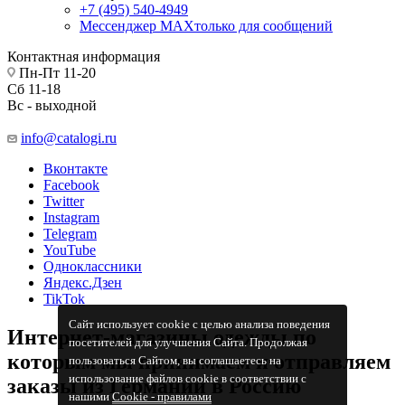
+7 (495) 540-4949
Мессенджер МАХ
только для сообщений
Контактная информация
Пн-Пт 11-20
Сб 11-18
Вс - выходной
info@catalogi.ru
Вконтакте
Facebook
Twitter
Instagram
Telegram
YouTube
Одноклассники
Яндекс.Дзен
TikTok
Сайт использует cookie с целью анализа поведения
Интернет-магазины одежды по
посетителей для улучшения Сайта. Продолжая
которым мы принимаем и отправляем
пользоваться Сайтом, вы соглашаетесь на
использование файлов cookie в соответствии с
заказы из Германии в Россию
нашими
Cookiе - правилами