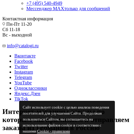
+7 (495) 540-4949
Мессенджер МАХ
только для сообщений
Контактная информация
Пн-Пт 11-20
Сб 11-18
Вс - выходной
info@catalogi.ru
Вконтакте
Facebook
Twitter
Instagram
Telegram
YouTube
Одноклассники
Яндекс.Дзен
TikTok
Сайт использует cookie с целью анализа поведения
Интернет-магазины одежды по
посетителей для улучшения Сайта. Продолжая
которым мы принимаем и отправляем
пользоваться Сайтом, вы соглашаетесь на
использование файлов cookie в соответствии с
заказы из Германии в Россию
нашими
Cookiе - правилами