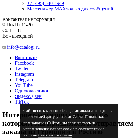
+7 (495) 540-4949
Мессенджер МАХ
только для сообщений
Контактная информация
Пн-Пт 11-20
Сб 11-18
Вс - выходной
info@catalogi.ru
Вконтакте
Facebook
Twitter
Instagram
Telegram
YouTube
Одноклассники
Яндекс.Дзен
TikTok
Сайт использует cookie с целью анализа поведения
Интернет-магазины одежды по
посетителей для улучшения Сайта. Продолжая
которым мы принимаем и отправляем
пользоваться Сайтом, вы соглашаетесь на
использование файлов cookie в соответствии с
заказы из Германии в Россию
нашими
Cookiе - правилами