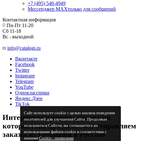
+7 (495) 540-4949
Мессенджер МАХ
только для сообщений
Контактная информация
Пн-Пт 11-20
Сб 11-18
Вс - выходной
info@catalogi.ru
Вконтакте
Facebook
Twitter
Instagram
Telegram
YouTube
Одноклассники
Яндекс.Дзен
TikTok
Сайт использует cookie с целью анализа поведения
Интернет-магазины одежды по
посетителей для улучшения Сайта. Продолжая
которым мы принимаем и отправляем
пользоваться Сайтом, вы соглашаетесь на
использование файлов cookie в соответствии с
заказы из Германии в Россию
нашими
Cookiе - правилами