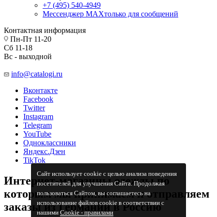
+7 (495) 540-4949
Мессенджер МАХ
только для сообщений
Контактная информация
Пн-Пт 11-20
Сб 11-18
Вс - выходной
info@catalogi.ru
Вконтакте
Facebook
Twitter
Instagram
Telegram
YouTube
Одноклассники
Яндекс.Дзен
TikTok
Сайт использует cookie с целью анализа поведения
Интернет-магазины одежды по
посетителей для улучшения Сайта. Продолжая
которым мы принимаем и отправляем
пользоваться Сайтом, вы соглашаетесь на
использование файлов cookie в соответствии с
заказы из Германии в Россию
нашими
Cookiе - правилами