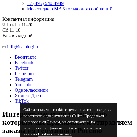
+7 (495) 540-4949
Мессенджер МАХ
только для сообщений
Контактная информация
Пн-Пт 11-20
Сб 11-18
Вс - выходной
info@catalogi.ru
Вконтакте
Facebook
Twitter
Instagram
Telegram
YouTube
Одноклассники
Яндекс.Дзен
TikTok
Сайт использует cookie с целью анализа поведения
Интернет-магазины одежды по
посетителей для улучшения Сайта. Продолжая
которым мы принимаем и отправляем
пользоваться Сайтом, вы соглашаетесь на
использование файлов cookie в соответствии с
заказы из Германии в Россию
нашими
Cookiе - правилами