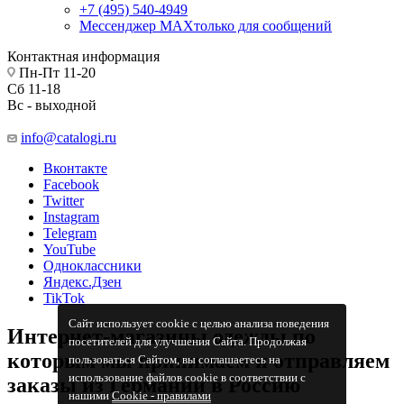
+7 (495) 540-4949
Мессенджер МАХ
только для сообщений
Контактная информация
Пн-Пт 11-20
Сб 11-18
Вс - выходной
info@catalogi.ru
Вконтакте
Facebook
Twitter
Instagram
Telegram
YouTube
Одноклассники
Яндекс.Дзен
TikTok
Сайт использует cookie с целью анализа поведения
Интернет-магазины одежды по
посетителей для улучшения Сайта. Продолжая
которым мы принимаем и отправляем
пользоваться Сайтом, вы соглашаетесь на
использование файлов cookie в соответствии с
заказы из Германии в Россию
нашими
Cookiе - правилами