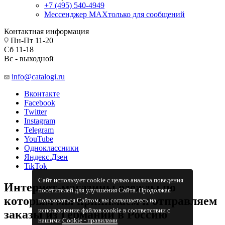
+7 (495) 540-4949
Мессенджер МАХ
только для сообщений
Контактная информация
Пн-Пт 11-20
Сб 11-18
Вс - выходной
info@catalogi.ru
Вконтакте
Facebook
Twitter
Instagram
Telegram
YouTube
Одноклассники
Яндекс.Дзен
TikTok
Сайт использует cookie с целью анализа поведения
Интернет-магазины одежды по
посетителей для улучшения Сайта. Продолжая
которым мы принимаем и отправляем
пользоваться Сайтом, вы соглашаетесь на
использование файлов cookie в соответствии с
заказы из Германии в Россию
нашими
Cookiе - правилами