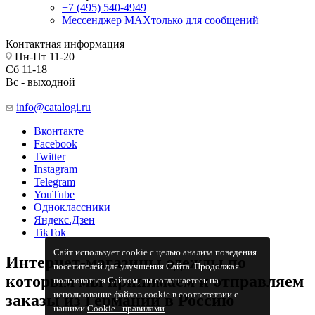
+7 (495) 540-4949
Мессенджер МАХ
только для сообщений
Контактная информация
Пн-Пт 11-20
Сб 11-18
Вс - выходной
info@catalogi.ru
Вконтакте
Facebook
Twitter
Instagram
Telegram
YouTube
Одноклассники
Яндекс.Дзен
TikTok
Сайт использует cookie с целью анализа поведения
Интернет-магазины одежды по
посетителей для улучшения Сайта. Продолжая
которым мы принимаем и отправляем
пользоваться Сайтом, вы соглашаетесь на
использование файлов cookie в соответствии с
заказы из Германии в Россию
нашими
Cookiе - правилами