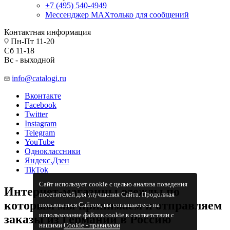
+7 (495) 540-4949
Мессенджер МАХ
только для сообщений
Контактная информация
Пн-Пт 11-20
Сб 11-18
Вс - выходной
info@catalogi.ru
Вконтакте
Facebook
Twitter
Instagram
Telegram
YouTube
Одноклассники
Яндекс.Дзен
TikTok
Сайт использует cookie с целью анализа поведения
Интернет-магазины одежды по
посетителей для улучшения Сайта. Продолжая
которым мы принимаем и отправляем
пользоваться Сайтом, вы соглашаетесь на
использование файлов cookie в соответствии с
заказы из Германии в Россию
нашими
Cookiе - правилами