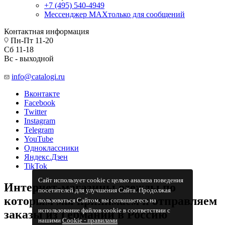
+7 (495) 540-4949
Мессенджер МАХ
только для сообщений
Контактная информация
Пн-Пт 11-20
Сб 11-18
Вс - выходной
info@catalogi.ru
Вконтакте
Facebook
Twitter
Instagram
Telegram
YouTube
Одноклассники
Яндекс.Дзен
TikTok
Сайт использует cookie с целью анализа поведения
Интернет-магазины одежды по
посетителей для улучшения Сайта. Продолжая
которым мы принимаем и отправляем
пользоваться Сайтом, вы соглашаетесь на
использование файлов cookie в соответствии с
заказы из Германии в Россию
нашими
Cookiе - правилами