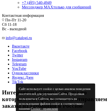
+7 (495) 540-4949
Мессенджер МАХ
только для сообщений
Контактная информация
Пн-Пт 11-20
Сб 11-18
Вс - выходной
info@catalogi.ru
Вконтакте
Facebook
Twitter
Instagram
Telegram
YouTube
Одноклассники
Яндекс.Дзен
TikTok
Сайт использует cookie с целью анализа поведения
Интернет-магазины одежды по
посетителей для улучшения Сайта. Продолжая
которым мы принимаем и отправляем
пользоваться Сайтом, вы соглашаетесь на
использование файлов cookie в соответствии с
заказы из Германии в Россию
нашими
Cookiе - правилами