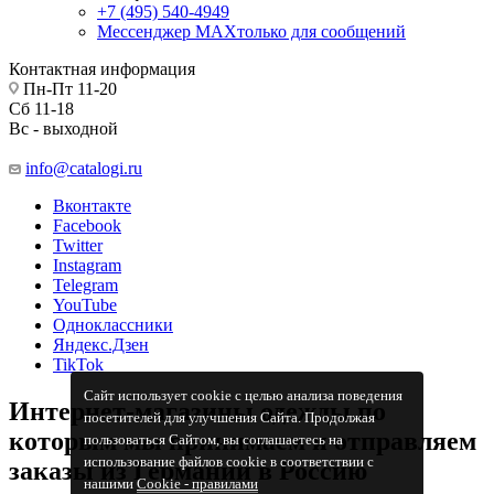
+7 (495) 540-4949
Мессенджер МАХ
только для сообщений
Контактная информация
Пн-Пт 11-20
Сб 11-18
Вс - выходной
info@catalogi.ru
Вконтакте
Facebook
Twitter
Instagram
Telegram
YouTube
Одноклассники
Яндекс.Дзен
TikTok
Сайт использует cookie с целью анализа поведения
Интернет-магазины одежды по
посетителей для улучшения Сайта. Продолжая
которым мы принимаем и отправляем
пользоваться Сайтом, вы соглашаетесь на
использование файлов cookie в соответствии с
заказы из Германии в Россию
нашими
Cookiе - правилами