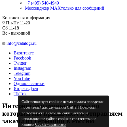
+7 (495) 540-4949
Мессенджер МАХ
только для сообщений
Контактная информация
Пн-Пт 11-20
Сб 11-18
Вс - выходной
info@catalogi.ru
Вконтакте
Facebook
Twitter
Instagram
Telegram
YouTube
Одноклассники
Яндекс.Дзен
TikTok
Сайт использует cookie с целью анализа поведения
Интернет-магазины одежды по
посетителей для улучшения Сайта. Продолжая
которым мы принимаем и отправляем
пользоваться Сайтом, вы соглашаетесь на
использование файлов cookie в соответствии с
заказы из Германии в Россию
нашими
Cookiе - правилами