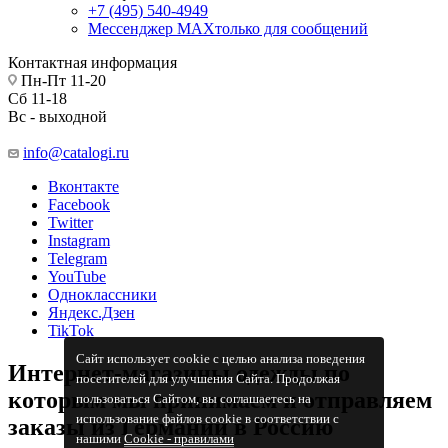
+7 (495) 540-4949
Мессенджер МАХ
только для сообщений
Контактная информация
Пн-Пт 11-20
Сб 11-18
Вс - выходной
info@catalogi.ru
Вконтакте
Facebook
Twitter
Instagram
Telegram
YouTube
Одноклассники
Яндекс.Дзен
TikTok
Сайт использует cookie с целью анализа поведения
Интернет-магазины одежды по
посетителей для улучшения Сайта. Продолжая
которым мы принимаем и отправляем
пользоваться Сайтом, вы соглашаетесь на
использование файлов cookie в соответствии с
заказы из Германии в Россию
нашими
Cookiе - правилами