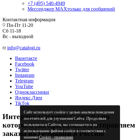
+7 (495) 540-4949
Мессенджер МАХ
только для сообщений
Контактная информация
Пн-Пт 11-20
Сб 11-18
Вс - выходной
info@catalogi.ru
Вконтакте
Facebook
Twitter
Instagram
Telegram
YouTube
Одноклассники
Яндекс.Дзен
TikTok
Сайт использует cookie с целью анализа поведения
Интернет-магазины одежды по
посетителей для улучшения Сайта. Продолжая
которым мы принимаем и отправляем
пользоваться Сайтом, вы соглашаетесь на
использование файлов cookie в соответствии с
заказы из Германии в Россию
нашими
Cookiе - правилами