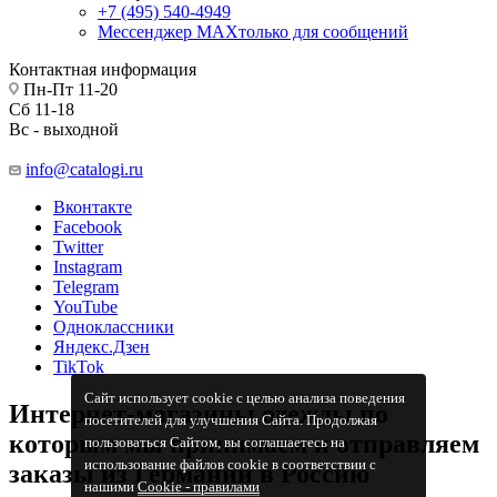
+7 (495) 540-4949
Мессенджер МАХ
только для сообщений
Контактная информация
Пн-Пт 11-20
Сб 11-18
Вс - выходной
info@catalogi.ru
Вконтакте
Facebook
Twitter
Instagram
Telegram
YouTube
Одноклассники
Яндекс.Дзен
TikTok
Сайт использует cookie с целью анализа поведения
Интернет-магазины одежды по
посетителей для улучшения Сайта. Продолжая
которым мы принимаем и отправляем
пользоваться Сайтом, вы соглашаетесь на
использование файлов cookie в соответствии с
заказы из Германии в Россию
нашими
Cookiе - правилами