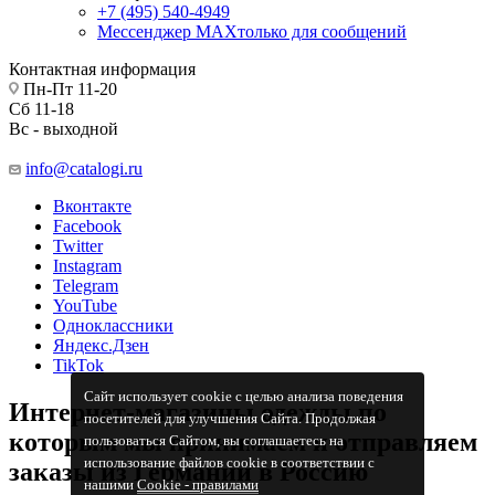
+7 (495) 540-4949
Мессенджер МАХ
только для сообщений
Контактная информация
Пн-Пт 11-20
Сб 11-18
Вс - выходной
info@catalogi.ru
Вконтакте
Facebook
Twitter
Instagram
Telegram
YouTube
Одноклассники
Яндекс.Дзен
TikTok
Сайт использует cookie с целью анализа поведения
Интернет-магазины одежды по
посетителей для улучшения Сайта. Продолжая
которым мы принимаем и отправляем
пользоваться Сайтом, вы соглашаетесь на
использование файлов cookie в соответствии с
заказы из Германии в Россию
нашими
Cookiе - правилами