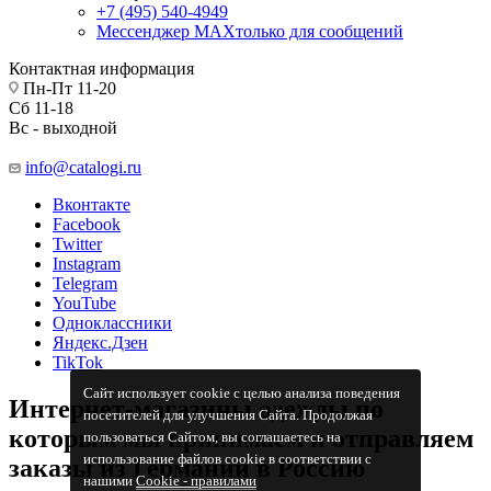
+7 (495) 540-4949
Мессенджер МАХ
только для сообщений
Контактная информация
Пн-Пт 11-20
Сб 11-18
Вс - выходной
info@catalogi.ru
Вконтакте
Facebook
Twitter
Instagram
Telegram
YouTube
Одноклассники
Яндекс.Дзен
TikTok
Сайт использует cookie с целью анализа поведения
Интернет-магазины одежды по
посетителей для улучшения Сайта. Продолжая
которым мы принимаем и отправляем
пользоваться Сайтом, вы соглашаетесь на
использование файлов cookie в соответствии с
заказы из Германии в Россию
нашими
Cookiе - правилами