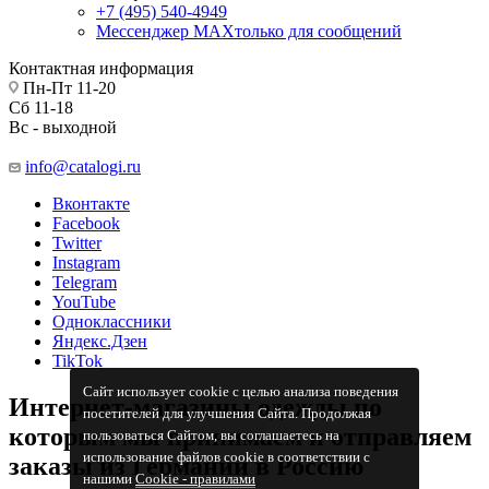
+7 (495) 540-4949
Мессенджер МАХ
только для сообщений
Контактная информация
Пн-Пт 11-20
Сб 11-18
Вс - выходной
info@catalogi.ru
Вконтакте
Facebook
Twitter
Instagram
Telegram
YouTube
Одноклассники
Яндекс.Дзен
TikTok
Сайт использует cookie с целью анализа поведения
Интернет-магазины одежды по
посетителей для улучшения Сайта. Продолжая
которым мы принимаем и отправляем
пользоваться Сайтом, вы соглашаетесь на
использование файлов cookie в соответствии с
заказы из Германии в Россию
нашими
Cookiе - правилами