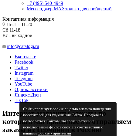
+7 (495) 540-4949
Мессенджер МАХ
только для сообщений
Контактная информация
Пн-Пт 11-20
Сб 11-18
Вс - выходной
info@catalogi.ru
Вконтакте
Facebook
Twitter
Instagram
Telegram
YouTube
Одноклассники
Яндекс.Дзен
TikTok
Сайт использует cookie с целью анализа поведения
Интернет-магазины одежды по
посетителей для улучшения Сайта. Продолжая
которым мы принимаем и отправляем
пользоваться Сайтом, вы соглашаетесь на
использование файлов cookie в соответствии с
заказы из Германии в Россию
нашими
Cookiе - правилами