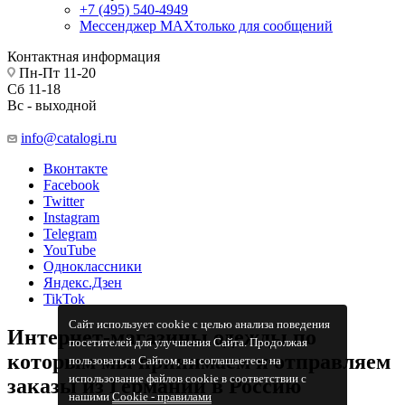
+7 (495) 540-4949
Мессенджер МАХ
только для сообщений
Контактная информация
Пн-Пт 11-20
Сб 11-18
Вс - выходной
info@catalogi.ru
Вконтакте
Facebook
Twitter
Instagram
Telegram
YouTube
Одноклассники
Яндекс.Дзен
TikTok
Сайт использует cookie с целью анализа поведения
Интернет-магазины одежды по
посетителей для улучшения Сайта. Продолжая
которым мы принимаем и отправляем
пользоваться Сайтом, вы соглашаетесь на
использование файлов cookie в соответствии с
заказы из Германии в Россию
нашими
Cookiе - правилами