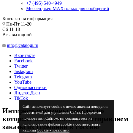
+7 (495) 540-4949
Мессенджер МАХ
только для сообщений
Контактная информация
Пн-Пт 11-20
Сб 11-18
Вс - выходной
info@catalogi.ru
Вконтакте
Facebook
Twitter
Instagram
Telegram
YouTube
Одноклассники
Яндекс.Дзен
TikTok
Сайт использует cookie с целью анализа поведения
Интернет-магазины одежды по
посетителей для улучшения Сайта. Продолжая
которым мы принимаем и отправляем
пользоваться Сайтом, вы соглашаетесь на
использование файлов cookie в соответствии с
заказы из Германии в Россию
нашими
Cookiе - правилами