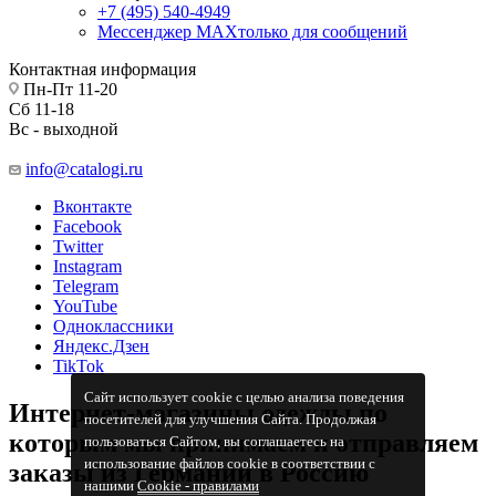
+7 (495) 540-4949
Мессенджер МАХ
только для сообщений
Контактная информация
Пн-Пт 11-20
Сб 11-18
Вс - выходной
info@catalogi.ru
Вконтакте
Facebook
Twitter
Instagram
Telegram
YouTube
Одноклассники
Яндекс.Дзен
TikTok
Сайт использует cookie с целью анализа поведения
Интернет-магазины одежды по
посетителей для улучшения Сайта. Продолжая
которым мы принимаем и отправляем
пользоваться Сайтом, вы соглашаетесь на
использование файлов cookie в соответствии с
заказы из Германии в Россию
нашими
Cookiе - правилами