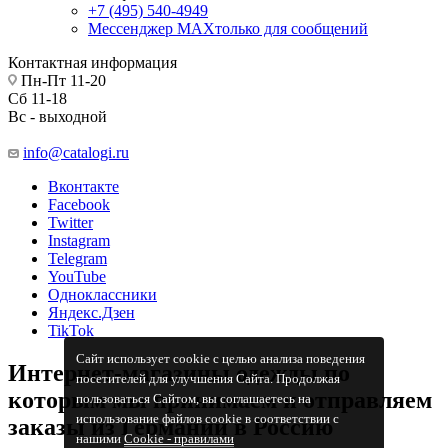
+7 (495) 540-4949
Мессенджер МАХ
только для сообщений
Контактная информация
Пн-Пт 11-20
Сб 11-18
Вс - выходной
info@catalogi.ru
Вконтакте
Facebook
Twitter
Instagram
Telegram
YouTube
Одноклассники
Яндекс.Дзен
TikTok
Сайт использует cookie с целью анализа поведения
Интернет-магазины одежды по
посетителей для улучшения Сайта. Продолжая
которым мы принимаем и отправляем
пользоваться Сайтом, вы соглашаетесь на
использование файлов cookie в соответствии с
заказы из Германии в Россию
нашими
Cookiе - правилами