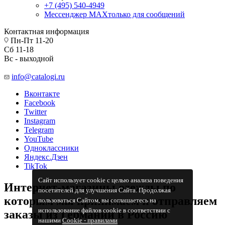
+7 (495) 540-4949
Мессенджер МАХ
только для сообщений
Контактная информация
Пн-Пт 11-20
Сб 11-18
Вс - выходной
info@catalogi.ru
Вконтакте
Facebook
Twitter
Instagram
Telegram
YouTube
Одноклассники
Яндекс.Дзен
TikTok
Сайт использует cookie с целью анализа поведения
Интернет-магазины одежды по
посетителей для улучшения Сайта. Продолжая
которым мы принимаем и отправляем
пользоваться Сайтом, вы соглашаетесь на
использование файлов cookie в соответствии с
заказы из Германии в Россию
нашими
Cookiе - правилами