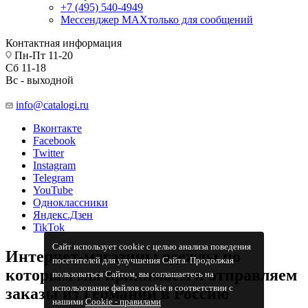
+7 (495) 540-4949
Мессенджер МАХ
только для сообщений
Контактная информация
Пн-Пт 11-20
Сб 11-18
Вс - выходной
info@catalogi.ru
Вконтакте
Facebook
Twitter
Instagram
Telegram
YouTube
Одноклассники
Яндекс.Дзен
TikTok
Сайт использует cookie с целью анализа поведения
Интернет-магазины одежды по
посетителей для улучшения Сайта. Продолжая
которым мы принимаем и отправляем
пользоваться Сайтом, вы соглашаетесь на
использование файлов cookie в соответствии с
заказы из Германии в Россию
нашими
Cookiе - правилами