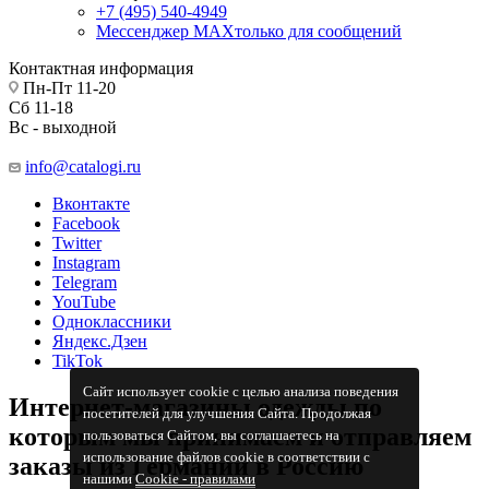
+7 (495) 540-4949
Мессенджер МАХ
только для сообщений
Контактная информация
Пн-Пт 11-20
Сб 11-18
Вс - выходной
info@catalogi.ru
Вконтакте
Facebook
Twitter
Instagram
Telegram
YouTube
Одноклассники
Яндекс.Дзен
TikTok
Сайт использует cookie с целью анализа поведения
Интернет-магазины одежды по
посетителей для улучшения Сайта. Продолжая
которым мы принимаем и отправляем
пользоваться Сайтом, вы соглашаетесь на
использование файлов cookie в соответствии с
заказы из Германии в Россию
нашими
Cookiе - правилами