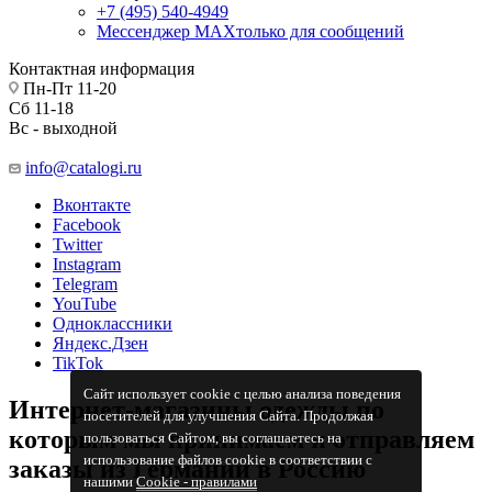
+7 (495) 540-4949
Мессенджер МАХ
только для сообщений
Контактная информация
Пн-Пт 11-20
Сб 11-18
Вс - выходной
info@catalogi.ru
Вконтакте
Facebook
Twitter
Instagram
Telegram
YouTube
Одноклассники
Яндекс.Дзен
TikTok
Сайт использует cookie с целью анализа поведения
Интернет-магазины одежды по
посетителей для улучшения Сайта. Продолжая
которым мы принимаем и отправляем
пользоваться Сайтом, вы соглашаетесь на
использование файлов cookie в соответствии с
заказы из Германии в Россию
нашими
Cookiе - правилами