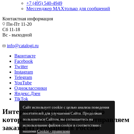
+7 (495) 540-4949
Мессенджер МАХ
только для сообщений
Контактная информация
Пн-Пт 11-20
Сб 11-18
Вс - выходной
info@catalogi.ru
Вконтакте
Facebook
Twitter
Instagram
Telegram
YouTube
Одноклассники
Яндекс.Дзен
TikTok
Сайт использует cookie с целью анализа поведения
Интернет-магазины одежды по
посетителей для улучшения Сайта. Продолжая
которым мы принимаем и отправляем
пользоваться Сайтом, вы соглашаетесь на
использование файлов cookie в соответствии с
заказы из Германии в Россию
нашими
Cookiе - правилами