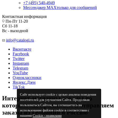
+7 (495) 540-4949
Мессенджер МАХ
только для сообщений
Контактная информация
Пн-Пт 11-20
Сб 11-18
Вс - выходной
info@catalogi.ru
Вконтакте
Facebook
Twitter
Instagram
Telegram
YouTube
Одноклассники
Яндекс.Дзен
TikTok
Сайт использует cookie с целью анализа поведения
Интернет-магазины одежды по
посетителей для улучшения Сайта. Продолжая
которым мы принимаем и отправляем
пользоваться Сайтом, вы соглашаетесь на
использование файлов cookie в соответствии с
заказы из Германии в Россию
нашими
Cookiе - правилами