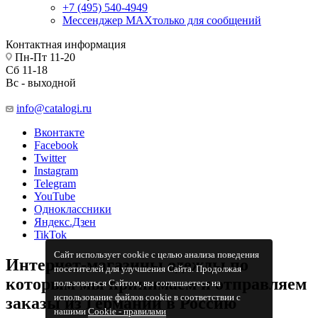
+7 (495) 540-4949
Мессенджер МАХ
только для сообщений
Контактная информация
Пн-Пт 11-20
Сб 11-18
Вс - выходной
info@catalogi.ru
Вконтакте
Facebook
Twitter
Instagram
Telegram
YouTube
Одноклассники
Яндекс.Дзен
TikTok
Сайт использует cookie с целью анализа поведения
Интернет-магазины одежды по
посетителей для улучшения Сайта. Продолжая
которым мы принимаем и отправляем
пользоваться Сайтом, вы соглашаетесь на
использование файлов cookie в соответствии с
заказы из Германии в Россию
нашими
Cookiе - правилами