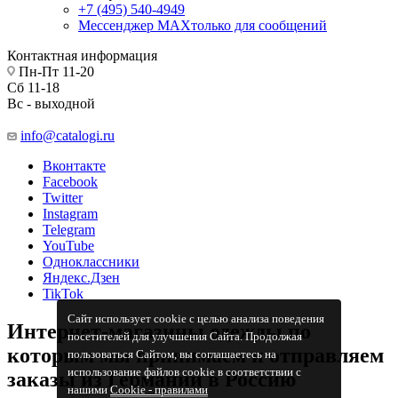
+7 (495) 540-4949
Мессенджер МАХ
только для сообщений
Контактная информация
Пн-Пт 11-20
Сб 11-18
Вс - выходной
info@catalogi.ru
Вконтакте
Facebook
Twitter
Instagram
Telegram
YouTube
Одноклассники
Яндекс.Дзен
TikTok
Сайт использует cookie с целью анализа поведения
Интернет-магазины одежды по
посетителей для улучшения Сайта. Продолжая
которым мы принимаем и отправляем
пользоваться Сайтом, вы соглашаетесь на
использование файлов cookie в соответствии с
заказы из Германии в Россию
нашими
Cookiе - правилами