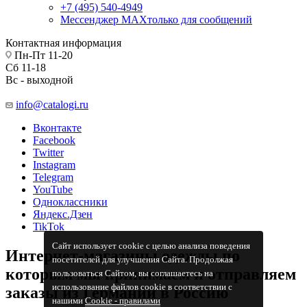
+7 (495) 540-4949
Мессенджер МАХ
только для сообщений
Контактная информация
Пн-Пт 11-20
Сб 11-18
Вс - выходной
info@catalogi.ru
Вконтакте
Facebook
Twitter
Instagram
Telegram
YouTube
Одноклассники
Яндекс.Дзен
TikTok
Сайт использует cookie с целью анализа поведения
Интернет-магазины одежды по
посетителей для улучшения Сайта. Продолжая
которым мы принимаем и отправляем
пользоваться Сайтом, вы соглашаетесь на
использование файлов cookie в соответствии с
заказы из Германии в Россию
нашими
Cookiе - правилами