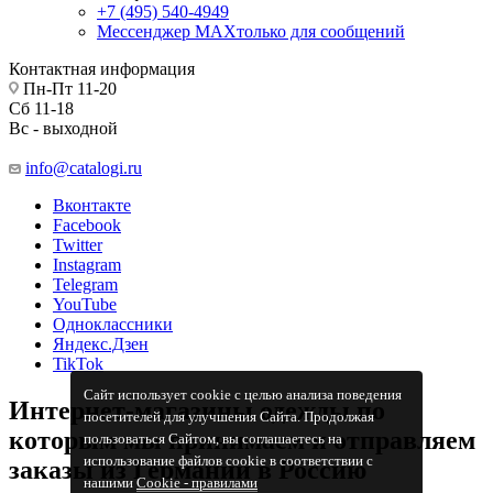
+7 (495) 540-4949
Мессенджер МАХ
только для сообщений
Контактная информация
Пн-Пт 11-20
Сб 11-18
Вс - выходной
info@catalogi.ru
Вконтакте
Facebook
Twitter
Instagram
Telegram
YouTube
Одноклассники
Яндекс.Дзен
TikTok
Сайт использует cookie с целью анализа поведения
Интернет-магазины одежды по
посетителей для улучшения Сайта. Продолжая
которым мы принимаем и отправляем
пользоваться Сайтом, вы соглашаетесь на
использование файлов cookie в соответствии с
заказы из Германии в Россию
нашими
Cookiе - правилами