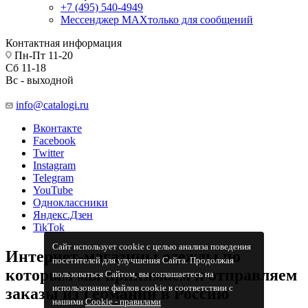
+7 (495) 540-4949
Мессенджер МАХ
только для сообщений
Контактная информация
Пн-Пт 11-20
Сб 11-18
Вс - выходной
info@catalogi.ru
Вконтакте
Facebook
Twitter
Instagram
Telegram
YouTube
Одноклассники
Яндекс.Дзен
TikTok
Сайт использует cookie с целью анализа поведения
Интернет-магазины одежды по
посетителей для улучшения Сайта. Продолжая
которым мы принимаем и отправляем
пользоваться Сайтом, вы соглашаетесь на
использование файлов cookie в соответствии с
заказы из Германии в Россию
нашими
Cookiе - правилами