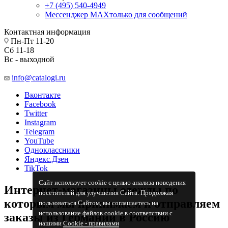
+7 (495) 540-4949
Мессенджер МАХ
только для сообщений
Контактная информация
Пн-Пт 11-20
Сб 11-18
Вс - выходной
info@catalogi.ru
Вконтакте
Facebook
Twitter
Instagram
Telegram
YouTube
Одноклассники
Яндекс.Дзен
TikTok
Сайт использует cookie с целью анализа поведения
Интернет-магазины одежды по
посетителей для улучшения Сайта. Продолжая
которым мы принимаем и отправляем
пользоваться Сайтом, вы соглашаетесь на
использование файлов cookie в соответствии с
заказы из Германии в Россию
нашими
Cookiе - правилами