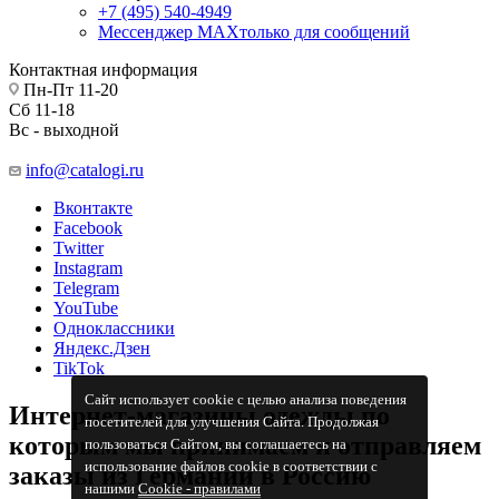
+7 (495) 540-4949
Мессенджер МАХ
только для сообщений
Контактная информация
Пн-Пт 11-20
Сб 11-18
Вс - выходной
info@catalogi.ru
Вконтакте
Facebook
Twitter
Instagram
Telegram
YouTube
Одноклассники
Яндекс.Дзен
TikTok
Сайт использует cookie с целью анализа поведения
Интернет-магазины одежды по
посетителей для улучшения Сайта. Продолжая
которым мы принимаем и отправляем
пользоваться Сайтом, вы соглашаетесь на
использование файлов cookie в соответствии с
заказы из Германии в Россию
нашими
Cookiе - правилами